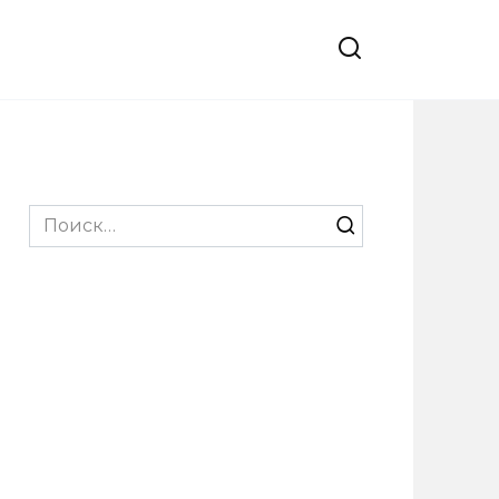
Search
for: