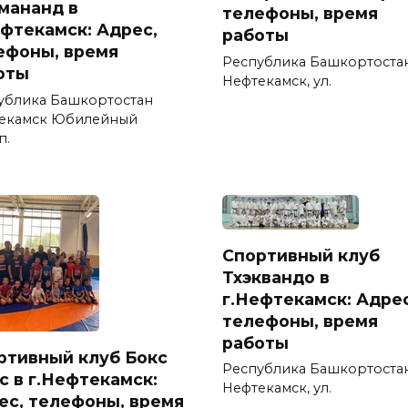
мананд в
телефоны, время
ефтекамск: Адрес,
работы
ефоны, время
Республика Башкортостан
оты
Нефтекамск, ул.
ублика Башкортостан
екамск Юбилейный
п.
Спортивный клуб
Тхэквандо в
г.Нефтекамск: Адрес
телефоны, время
работы
ртивный клуб Бокс
Республика Башкортостан
с в г.Нефтекамск:
Нефтекамск, ул.
ес, телефоны, время