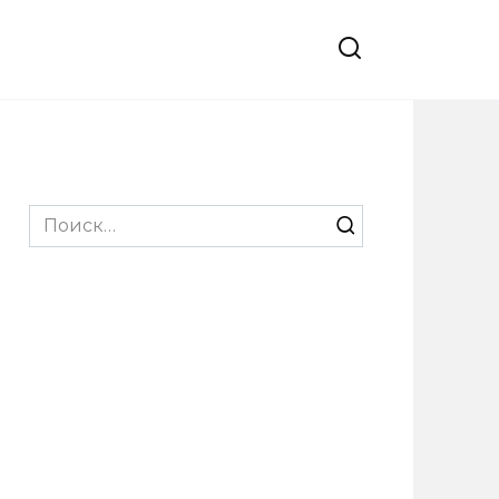
Search
for: