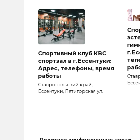
Спо
эст
гим
г.Е
Спортивный клуб КВС
тел
спортзал в г.Ессентуки:
раб
Адрес, телефоны, время
работы
Став
Ессе
Ставропольский край,
Ессентуки, Пятигорская ул.
Политика конфиденциальности