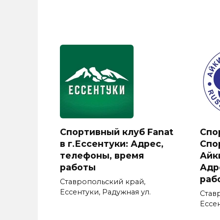
Спортивный клуб Fanat
Спо
в г.Ессентуки: Адрес,
Спо
телефоны, время
Айк
работы
Адр
раб
Ставропольский край,
Ессентуки, Радужная ул.
Став
Ессен