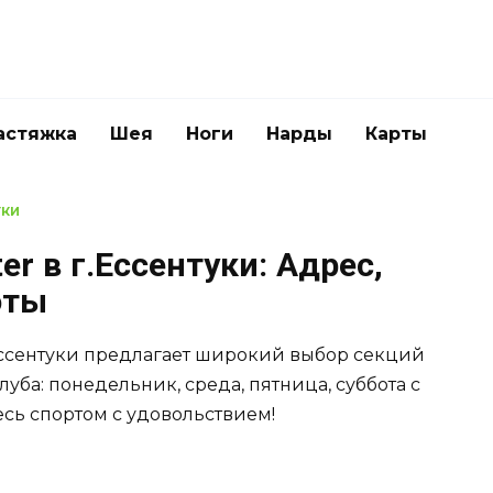
астяжка
Шея
Ноги
Нарды
Карты
УКИ
r в г.Ессентуки: Адрес,
оты
Ессентуки предлагает широкий выбор секций
уба: понедельник, среда, пятница, суббота с
есь спортом с удовольствием!