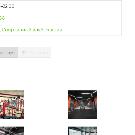
0–22:00
86
,
Спортивный клуб, секция
ся клуб
Так себе