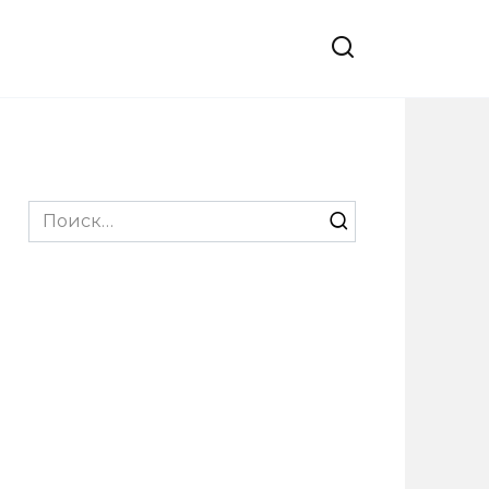
Search
for: