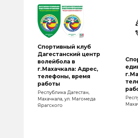
Спортивный клуб
Дагестанский центр
Спо
волейбола в
еди
г.Махачкала: Адрес,
г.М
телефоны, время
тел
работы
раб
Республика Дагестан,
Респ
Махачкала, ул. Магомеда
Махач
Ярагского