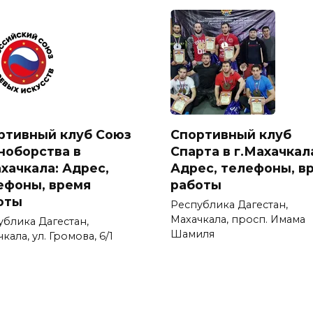
ртивный клуб Союз
Спортивный клуб
ноборства в
Спарта в г.Махачкал
ахачкала: Адрес,
Адрес, телефоны, в
ефоны, время
работы
оты
Республика Дагестан,
Махачкала, просп. Имама
ублика Дагестан,
Шамиля
кала, ул. Громова, 6/1