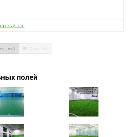
ерный зал
ся клуб
Так себе
ьных полей