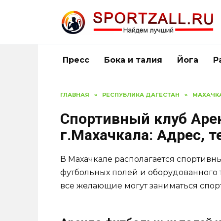
Перейти
к
содержанию
Пресс
Бока и талия
Йога
Р
ГЛАВНАЯ
»
РЕСПУБЛИКА ДАГЕСТАН
»
МАХАЧК
Спортивный клуб Аре
г.Махачкала: Адрес, 
В Махачкале располагается спортивны
футбольных полей и оборудованного т
все желающие могут заниматься спорт