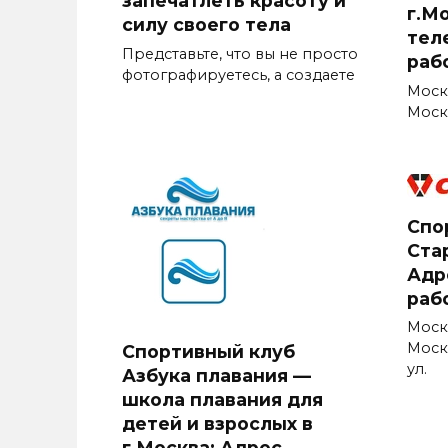
запечатлеть красоту и
г.М
силу своего тела
тел
Представьте, что вы не просто
раб
фотографируетесь, а создаете
Моск
Москв
Спо
Стар
Адр
раб
Моск
Моск
Спортивный клуб
ул.
Азбука плавания —
школа плавания для
детей и взрослых в
г.Москва: Адрес,