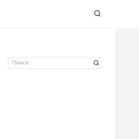
Search
for: