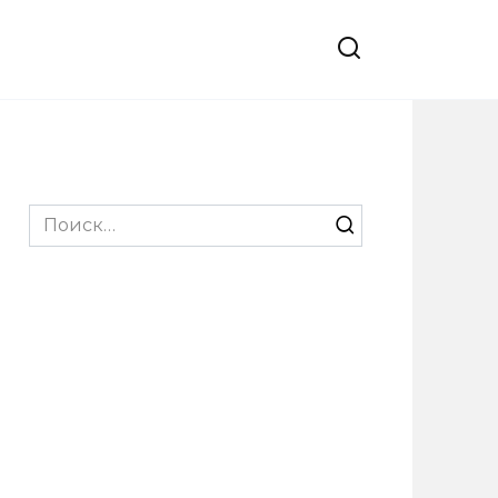
Search
for: