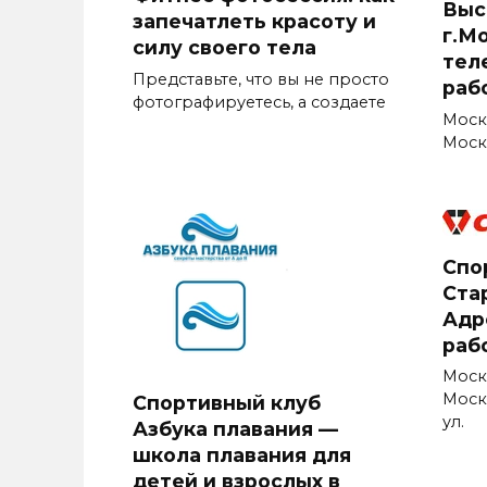
Выс
запечатлеть красоту и
г.М
силу своего тела
тел
Представьте, что вы не просто
раб
фотографируетесь, а создаете
Моск
Москв
Спо
Стар
Адр
раб
Моск
Моск
Спортивный клуб
ул.
Азбука плавания —
школа плавания для
детей и взрослых в