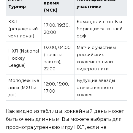
время
Турнир
участники
(МСК)
КХЛ
Команды из топ-8 и
17:00, 19:30,
(регулярный
борющиеся за плей-
20:00
чемпионат)
офф
02:00, 04:00
Матчи с участием
НХЛ (National
(ночь на
российских
Hockey
завтра),
хоккеистов или
League)
22:00
лидеров лиги
Молодёжные
Будущие звёзды
12:00, 15:00,
лиги (МХЛ и
отечественного
17:00
др.)
хоккея
Как видно из таблицы, хоккейный день может
быть очень длинным. Вы можете выбрать для
просмотра утреннюю игру НХЛ, если не