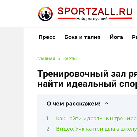
Перейти
к
содержанию
Пресс
Бока и талия
Йога
Р
ГЛАВНАЯ
»
КАРТЫ
Тренировочный зал ря
найти идеальный спо
О чем расскажем:
Как найти идеальный трениро
Видео: Учілка приїшла в школу