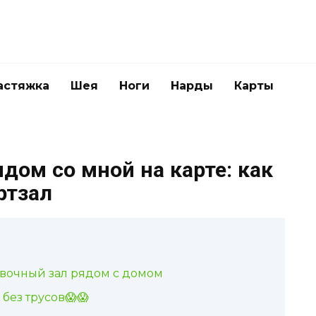
астяжка
Шея
Ноги
Нарды
Карты
дом со мной на карте: как
ртзал
вочный зал рядом с домом
 без трусов😱😱