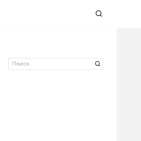
Search
for: