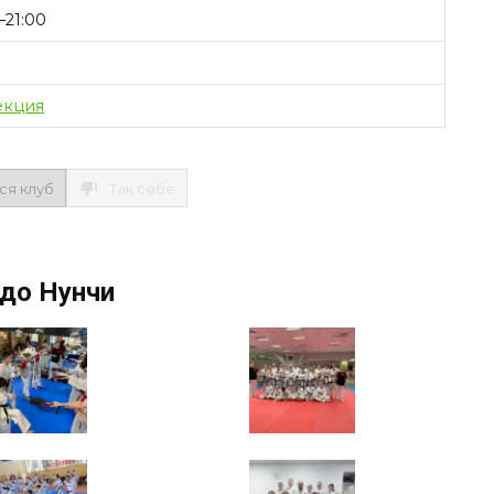
–21:00
екция
ся клуб
Так себе
до Нунчи