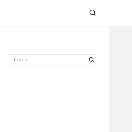
Search
for: