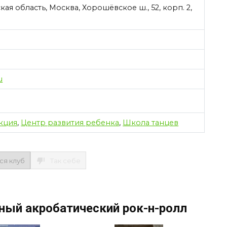
я область, Москва, Хорошёвское ш., 52, корп. 2,
u
кция
,
Центр развития ребенка
,
Школа танцев
ся клуб
Так себе
ный акробатический рок-н-ролл