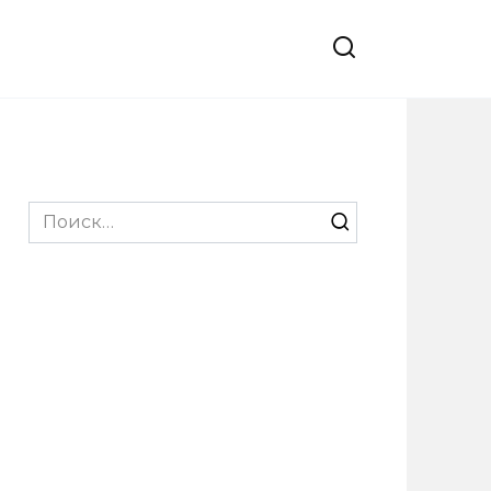
Search
for: