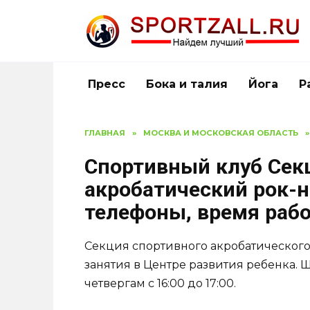
Перейти
к
содержанию
Пресс
Бока и талия
Йога
Р
ГЛАВНАЯ
»
МОСКВА И МОСКОВСКАЯ ОБЛАСТЬ
»
Спортивный клуб Сек
акробатический рок-н
телефоны, время раб
Секция спортивного акробатического
занятия в Центре развития ребенка. 
четвергам с 16:00 до 17:00.