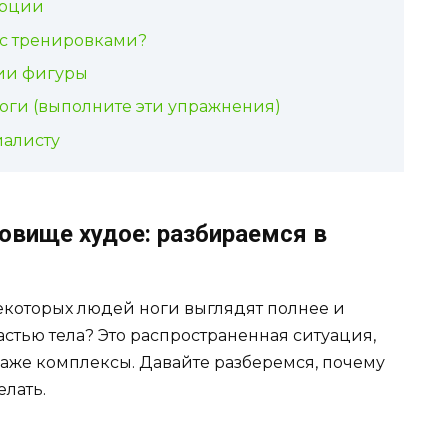
орции
с тренировками?
ции фигуры
оги (выполните эти упражнения)
иалисту
ловище худое: разбираемся в
некоторых людей ноги выглядят полнее и
стью тела? Это распространенная ситуация,
даже комплексы. Давайте разберемся, почему
елать.