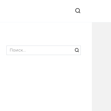
Search
for: