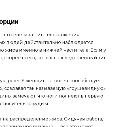
орции
 это генетика. Тип телосложения
рых людей действительно наблюдается
ю жира именно в нижней части тела. Если у
 скорее всего, это ваш наследственный тип
ую роль. У женщин эстроген способствует
х, создавая так называемую «грушевидную»
ины замечают, что ноги полнеют в первую
 относительно худым.
 на распределение жира. Сидячая работа,
неправильное питание — все это может