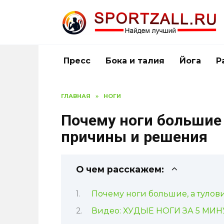
Перейти
к
содержанию
Пресс
Бока и талия
Йога
Р
ГЛАВНАЯ
»
НОГИ
Почему ноги большие 
причины и решения
О чем расскажем:
Почему ноги большие, а тулов
Видео: ХУДЫЕ НОГИ ЗА 5 МИНУ