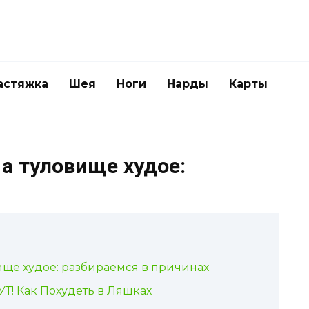
астяжка
Шея
Ноги
Нарды
Карты
а туловище худое:
ище худое: разбираемся в причинах
Т! Как Похудеть в Ляшках