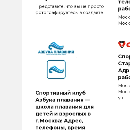
тел
Представьте, что вы не просто
раб
фотографируетесь, а создаете
Моск
Москв
Спо
Стар
Адр
раб
Моск
Моск
Спортивный клуб
ул.
Азбука плавания —
школа плавания для
детей и взрослых в
г.Москва: Адрес,
телефоны, время