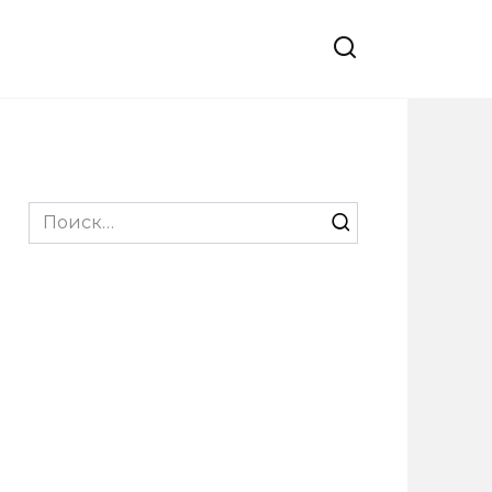
Search
for: