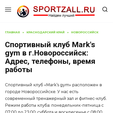
Перейти
к
содержанию
ГЛАВНАЯ
»
КРАСНОДАРСКИЙ КРАЙ
»
НОВОРОССИЙСК
Спортивный клуб Mark's
gym в г.Новороссийск:
Адрес, телефоны, время
работы
Спортивный клуб «Mark’s gym» расположен в
городе Новороссийске. У нас есть
современный тренажерный зал и фитнес-клуб.
Режим работы клуба: понедельник-пятница с
07:00 до 23:00; суббота и воскресенье с 08:00