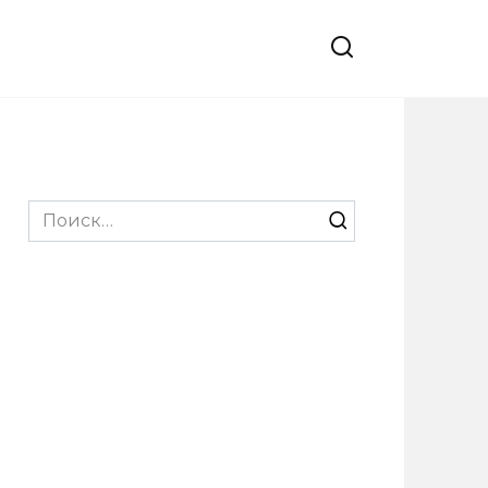
Search
for: