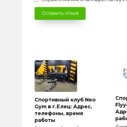
Спо
Спортивный клуб Neo
Flyy
Gym в г.Елец: Адрес,
Адр
телефоны, время
раб
работы
Липе