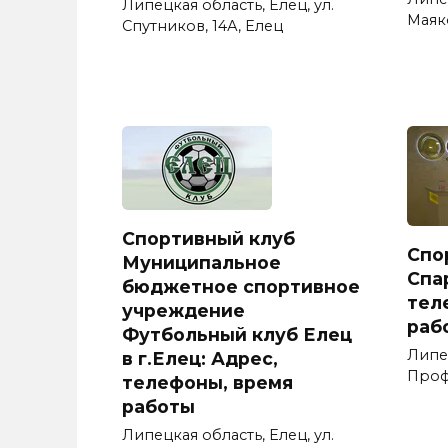
Липецкая область, Елец, ул.
Маяко
Спутников, 14А, Елец
Спортивный клуб
Спо
Муниципальное
Спар
бюджетное спортивное
тел
учреждение
раб
Футбольный клуб Елец
Липе
в г.Елец: Адрес,
Проф
телефоны, время
работы
Липецкая область, Елец, ул.