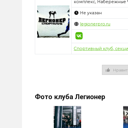
комплекс, Набережные
Не указан
legionerpro.ru
Спортивный клуб, секц
Нравит
Фото клуба Легионер