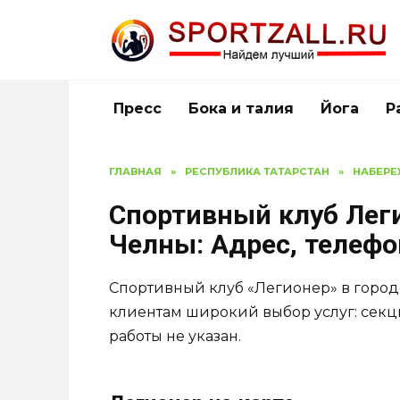
Перейти
к
содержанию
Пресс
Бока и талия
Йога
Р
ГЛАВНАЯ
»
РЕСПУБЛИКА ТАТАРСТАН
»
НАБЕРЕ
Спортивный клуб Лег
Челны: Адрес, телеф
Спортивный клуб «Легионер» в горо
клиентам широкий выбор услуг: секц
работы не указан.