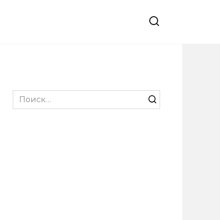
Search
for: