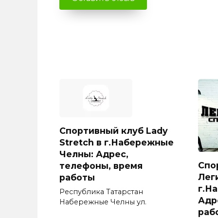
Спортивный клуб Lady
Stretch в г.Набережные
Челны: Адрес,
Спо
телефоны, время
Лег
работы
г.Н
Республика Татарстан
Адр
Набережные Челны ул.
раб