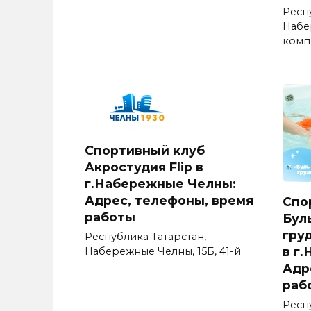
Респ
Набе
комп
Спортивный клуб
Акростудия Flip в
г.Набережные Челны:
Адрес, телефоны, время
Спо
работы
Бул
гру
Республика Татарстан,
в г
Набережные Челны, 15Б, 41-й
Адр
раб
Респ