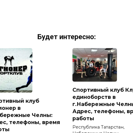
Будет интересно:
Спортивный клуб Кл
единоборств в
ртивный клуб
г.Набережные Челн
ионер в
Адрес, телефоны, в
абережные Челны:
работы
ес, телефоны, время
Республика Татарстан,
оты