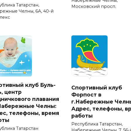
Набережные Челны,
ублика Татарстан,
Московский просп.
режные Челны, 6А, 40-й
лекс
ртивный клуб Буль-
Спортивный клуб
ь, центр
Форпост в
дничкового плавания
г.Набережные Челн
.Набережные Челны:
Адрес, телефоны, в
ес, телефоны, время
работы
оты
Республика Татарстан,
ублика Татарстан
Набережные Челны, 7, 56-