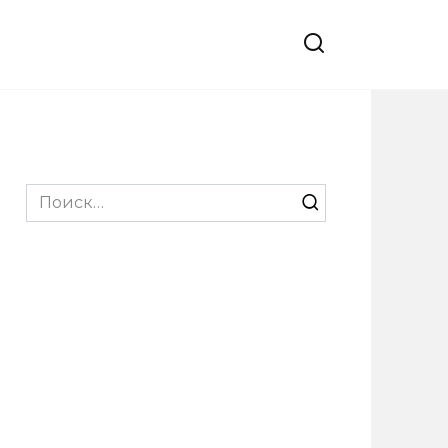
Search
for: