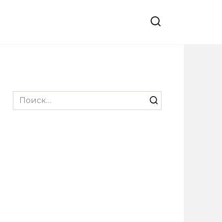
Search
for: