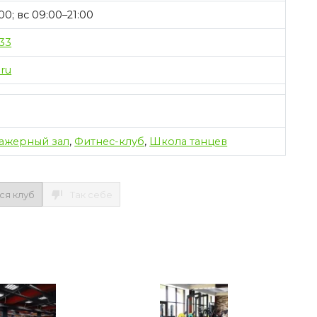
0; вс 09:00–21:00
-33
.ru
ажерный зал
,
Фитнес-клуб
,
Школа танцев
ся клуб
Так себе