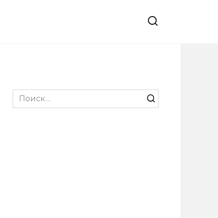
Search
for: