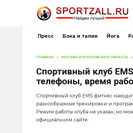
Перейти
к
содержанию
Пресс
Бока и талия
Йога
Р
ГЛАВНАЯ
»
МОСКВА И МОСКОВСКАЯ ОБЛАСТЬ
»
Спортивный клуб EMS 
телефоны, время раб
Спортивный клуб EMS фитнес находит
разнообразные тренировки и програ
Режим работы клуба не указан, но м
официальном сайте.