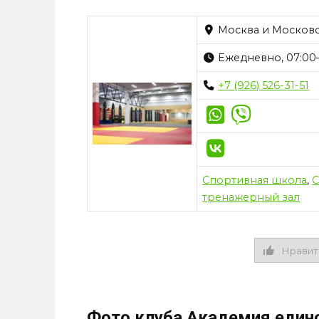
Москва и Московск
Ежедневно, 07:00
+7 (926) 526-31-51
Спортивная школа
,
С
тренажерный зал
Нравит
Фото клуба Академия един