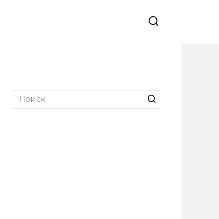
Search
for: