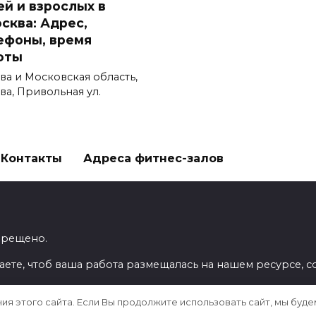
ей и взрослых в
осква: Адрес,
ефоны, время
оты
ва и Московская область,
ва, Привольная ул.
Контакты
Адреса фитнес-залов
прещено.
аете, чтоб ваша работа размещалась на нашем ресурсе, с
я этого сайта. Если Вы продолжите использовать сайт, мы будем