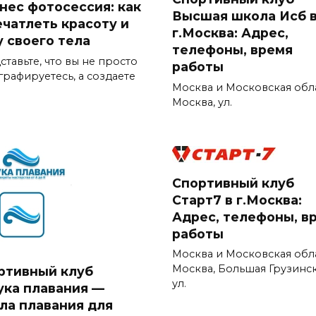
нес фотосессия: как
Высшая школа Исб 
ечатлеть красоту и
г.Москва: Адрес,
у своего тела
телефоны, время
тавьте, что вы не просто
работы
графируетесь, а создаете
Москва и Московская обла
Москва, ул.
Спортивный клуб
Старт7 в г.Москва:
Адрес, телефоны, в
работы
Москва и Московская обла
Москва, Большая Грузинс
ртивный клуб
ул.
ука плавания —
ла плавания для