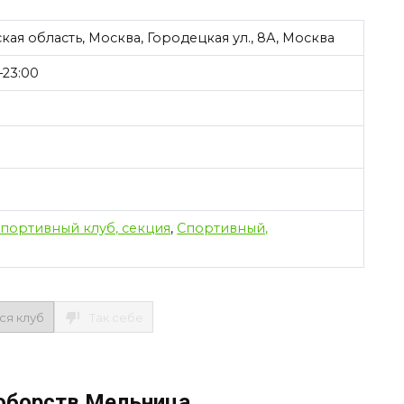
ая область, Москва, Городецкая ул., 8А, Москва
–23:00
портивный клуб, секция
,
Спортивный,
ся клуб
Так себе
оборств Мельница