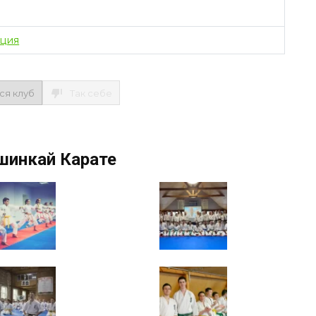
кция
ся клуб
Так себе
шинкай Карате