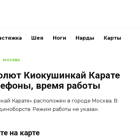
астяжка
Шея
Ноги
Нарды
Карты
МОСКВА
олют Киокушинкай Карате
елефоны, время работы
ай Карате» расположен в городе Москва. В
диноборств. Режим работы не указан.
е на карте