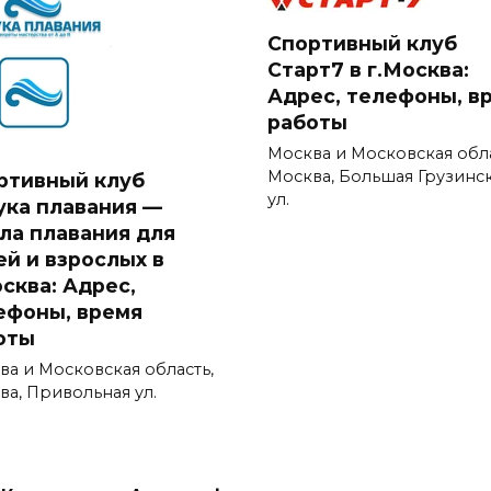
Спортивный клуб
Старт7 в г.Москва:
Адрес, телефоны, в
работы
Москва и Московская обла
Москва, Большая Грузинс
ртивный клуб
ул.
ука плавания —
ла плавания для
ей и взрослых в
осква: Адрес,
ефоны, время
оты
ва и Московская область,
ва, Привольная ул.