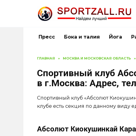
Перейти
к
содержанию
Пресс
Бока и талия
Йога
Р
ГЛАВНАЯ
»
МОСКВА И МОСКОВСКАЯ ОБЛАСТЬ
»
Спортивный клуб Абс
в г.Москва: Адрес, т
Спортивный клуб «Абсолют Киокушинк
клубе есть секция по данному виду е
Абсолют Киокушинкай Карат