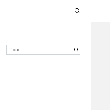
Search
for: