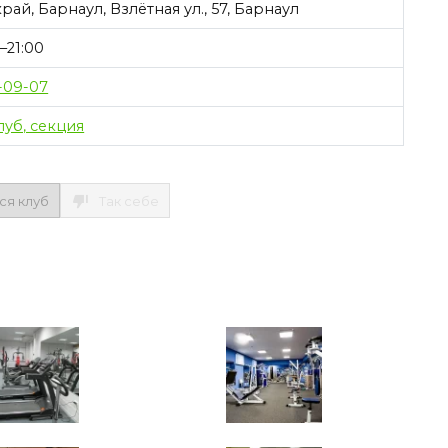
ай, Барнаул, Взлётная ул., 57, Барнаул
–21:00
1-09-07
уб, секция
ся клуб
Так себе