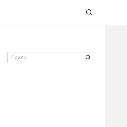
Search
for: