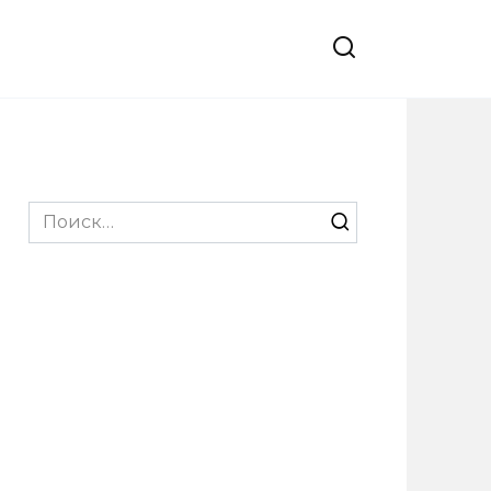
Search
for: