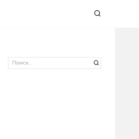
Search
for: