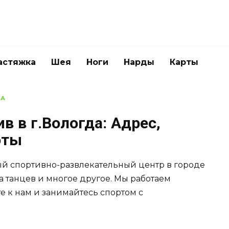
астяжка
Шея
Ноги
Нарды
Карты
ДА
в в г.Вологда: Адрес,
оты
ый спортивно-развлекательный центр в городе
ла танцев и многое другое. Мы работаем
е к нам и занимайтесь спортом с