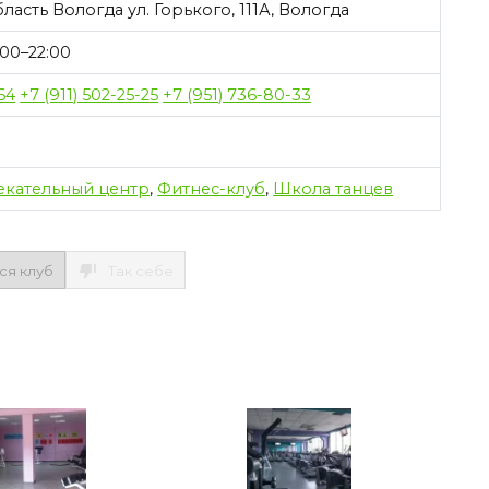
асть Вологда ул. Горького, 111А, Вологда
00–22:00
64
+7 (911) 502-25-25
+7 (951) 736-80-33
екательный центр
,
Фитнес-клуб
,
Школа танцев
ся клуб
Так себе